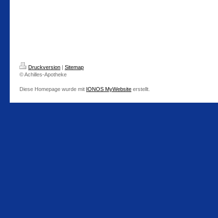
Druckversion
|
Sitemap
© Achilles-Apotheke
Diese Homepage wurde mit
IONOS MyWebsite
erstellt.